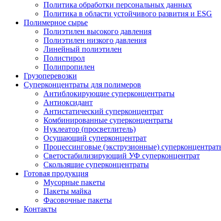
Политика обработки персональных данных
Политика в области устойчивого развития и ESG
Полимерное сырье
Полиэтилен высокого давления
Полиэтилен низкого давления
Линейный полиэтилен
Полистирол
Полипропилен
Грузоперевозки
Суперконцентраты для полимеров
Антиблокирующие суперконцентраты
Антиоксидант
Антистатический суперконцентрат
Комбинированные суперконцентраты
Нуклеатор (просветлитель)
Осушающий суперконцентрат
Процессинговые (экструзионные) суперконцентрат
Светостабилизирующий УФ суперконцентрат
Скользящие суперконцентраты
Готовая продукция
Мусорные пакеты
Пакеты майка
Фасовочные пакеты
Контакты