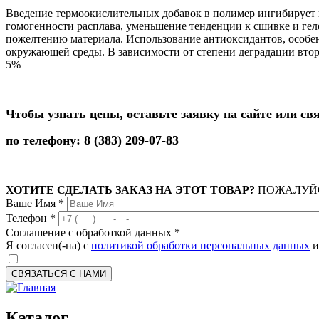
Введение термоокислительных добавок в полимер ингибирует п
гомогенности расплава, уменьшение тенденции к сшивке и гел
пожелтению материала. Использование антиоксидантов, особен
окружающей среды. В зависимости от степени деградации втори
5%
Чтобы узнать цены, оставьте заявку на сайте или св
по телефону: 8 (383) 209-07-83
ХОТИТЕ СДЕЛАТЬ ЗАКАЗ НА ЭТОТ ТОВАР?
ПОЖАЛУЙС
Ваше Имя
*
Телефон
*
Соглашение с обработкой данных
*
Я согласен(-на) с
политикой обработки персональных данных
и
CAPTCHA
This question is for testing whether or not you are a human visitor 
prevent automated spam submissions.
Каталог
7-1