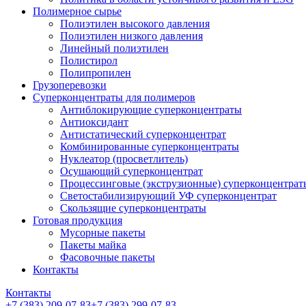
Полимерное сырье
Полиэтилен высокого давления
Полиэтилен низкого давления
Линейный полиэтилен
Полистирол
Полипропилен
Грузоперевозки
Суперконцентраты для полимеров
Антиблокирующие суперконцентраты
Антиоксидант
Антистатический суперконцентрат
Комбинированные суперконцентраты
Нуклеатор (просветлитель)
Осушающий суперконцентрат
Процессинговые (экструзионные) суперконцентрат
Светостабилизирующий УФ суперконцентрат
Скользящие суперконцентраты
Готовая продукция
Мусорные пакеты
Пакеты майка
Фасовочные пакеты
Контакты
Контакты
+7 (383) 209-07-83
+7 (383) 299-07-83