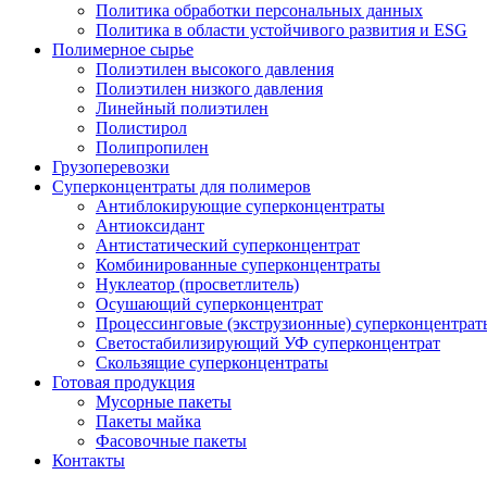
Политика обработки персональных данных
Политика в области устойчивого развития и ESG
Полимерное сырье
Полиэтилен высокого давления
Полиэтилен низкого давления
Линейный полиэтилен
Полистирол
Полипропилен
Грузоперевозки
Суперконцентраты для полимеров
Антиблокирующие суперконцентраты
Антиоксидант
Антистатический суперконцентрат
Комбинированные суперконцентраты
Нуклеатор (просветлитель)
Осушающий суперконцентрат
Процессинговые (экструзионные) суперконцентрат
Светостабилизирующий УФ суперконцентрат
Скользящие суперконцентраты
Готовая продукция
Мусорные пакеты
Пакеты майка
Фасовочные пакеты
Контакты