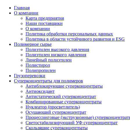
Главная
О компании
Карта предприятия
Наши поставщики
О компании
Политика обработки персональных данных
Политика в области устойчивого развития и ESG
Полимерное сырье
Полиэтилен высокого давления
Полиэтилен низкого давления
Линейный полиэтилен
Полистирол
Полипропилен
Грузоперевозки
Суперконцентраты для полимеров
Антиблокирующие суперконцентраты
Антиоксидант
Антистатический суперконцентрат
Комбинированные суперконцентраты
Нуклеатор (просветлитель)
Осушающий суперконцентрат
Процессинговые (экструзионные) суперконцентрат
Светостабилизирующий УФ суперконцентрат
Скользящие суперконцентраты