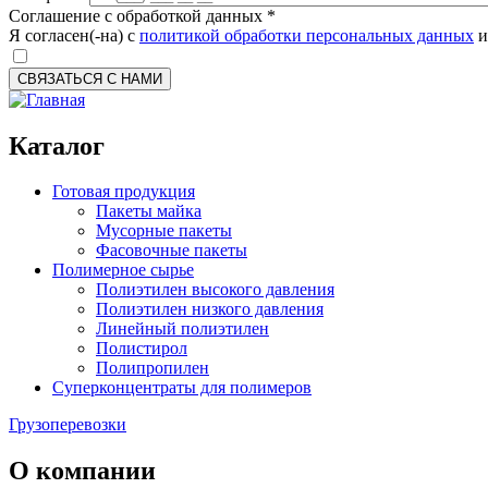
Соглашение с обработкой данных
*
Я согласен(-на) с
политикой обработки персональных данных
и
CAPTCHA
This question is for testing whether or not you are a human visitor 
prevent automated spam submissions.
Каталог
7-1
Готовая продукция
Пакеты майка
Мусорные пакеты
Фасовочные пакеты
Полимерное сырье
Полиэтилен высокого давления
Полиэтилен низкого давления
Линейный полиэтилен
Полистирол
Полипропилен
Суперконцентраты для полимеров
Грузоперевозки
О компании