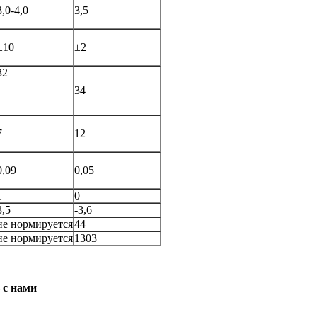
3,0-4,0
3,5
±10
±2
32
34
7
12
0,09
0,05
1
0
3,5
-3,6
не нормируется
44
не нормируется
1303
 с нами