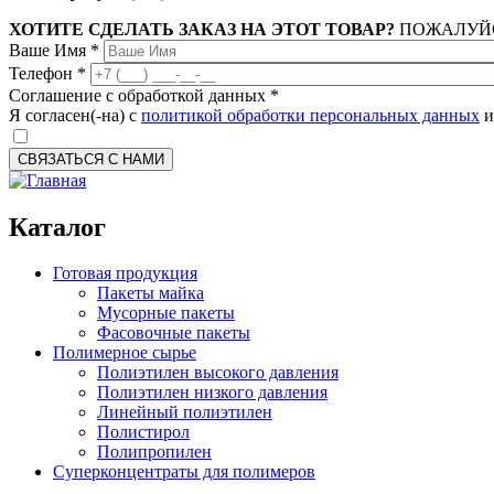
ХОТИТЕ СДЕЛАТЬ ЗАКАЗ НА ЭТОТ ТОВАР?
ПОЖАЛУЙС
Ваше Имя
*
Телефон
*
Соглашение с обработкой данных
*
Я согласен(-на) с
политикой обработки персональных данных
и
CAPTCHA
This question is for testing whether or not you are a human visitor 
prevent automated spam submissions.
Каталог
7-1
Готовая продукция
Пакеты майка
Мусорные пакеты
Фасовочные пакеты
Полимерное сырье
Полиэтилен высокого давления
Полиэтилен низкого давления
Линейный полиэтилен
Полистирол
Полипропилен
Суперконцентраты для полимеров