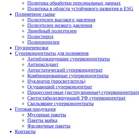
Политика обработки персональных данных
Политика в области устойчивого развития и ESG
Полимерное сырье
Полиэтилен высокого давления
Полиэтилен низкого давления
Линейный полиэтилен
Полистирол
Полипропилен
Грузоперевозки
Суперконцентраты для полимеров
Антиблокирующие суперконцентраты
Антиоксидант
Антистатический суперконцентрат
Комбинированные суперконцентраты
Нуклеатор (просветлитель)
Осушающий суперконцентрат
Процессинговые (экструзионные) суперконцентрат
Светостабилизирующий УФ суперконцентрат
Скользящие суперконцентраты
Готовая продукция
Мусорные пакеты
Пакеты майка
Фасовочные пакеты
Контакты